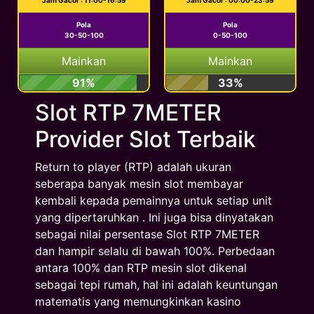
Jam Gacor : 11:00-16:59
Jam Gacor : 00:00-23:59
Pola
Pola
30-50-100
0-50-100
Mainkan
Mainkan
91%
33%
Slot RTP 7METER
Provider Slot Terbaik
Return to player (RTP) adalah ukuran
seberapa banyak mesin slot membayar
kembali kepada pemainnya untuk setiap unit
yang dipertaruhkan . Ini juga bisa dinyatakan
sebagai nilai persentase Slot RTP 7METER
dan hampir selalu di bawah 100%. Perbedaan
antara 100% dan RTP mesin slot dikenal
sebagai tepi rumah, hal ini adalah keuntungan
matematis yang memungkinkan kasino