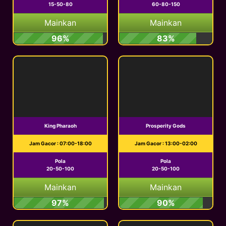
15-50-80
60-80-150
Mainkan
Mainkan
96%
83%
King Pharaoh
Prosperity Gods
Jam Gacor : 07:00-18:00
Jam Gacor : 13:00-02:00
Pola
Pola
20-50-100
20-50-100
Mainkan
Mainkan
97%
90%