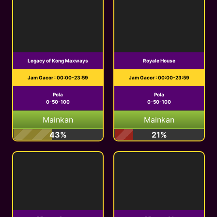
Legacy of Kong Maxways
Royale House
Jam Gacor : 00:00-23:59
Jam Gacor : 00:00-23:59
Pola
Pola
0-50-100
0-50-100
Mainkan
Mainkan
43%
21%