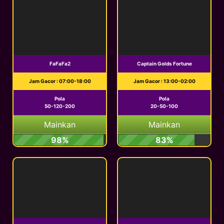
FaFaFa2
Captain Golds Fortune
Jam Gacor : 07:00-18:00
Jam Gacor : 13:00-02:00
Pola
Pola
50-120-200
20-50-100
Mainkan
Mainkan
98%
83%