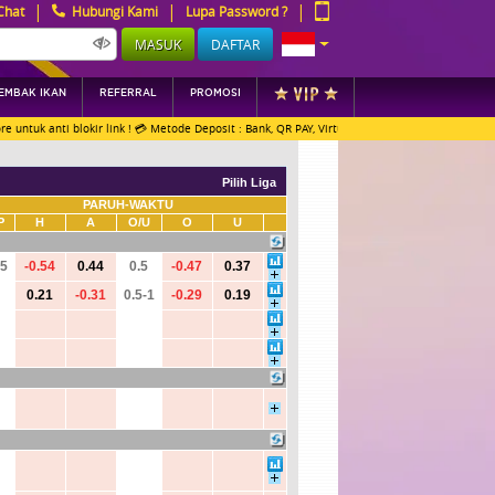
|
|
|
Chat
Hubungi Kami
Lupa Password ?
DAFTAR
EMBAK IKAN
REFERRAL
PROMOSI
tuk anti blokir link ! 💳 Metode Deposit : Bank, QR PAY, Virtual Account, Voucher88 , 