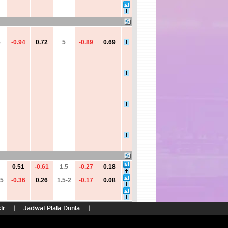
ir
|
Jadwal Piala Dunia
|